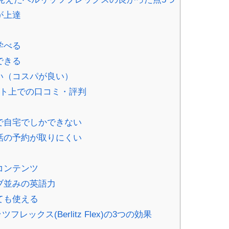
が上達
学べる
できる
い（コスパが良い）
のネット上での口コミ・評判
で自宅でしかできない
話の予約が取りにくい
コンテンツ
ブ並みの英語力
ても使える
クス(Berlitz Flex)の3つの効果