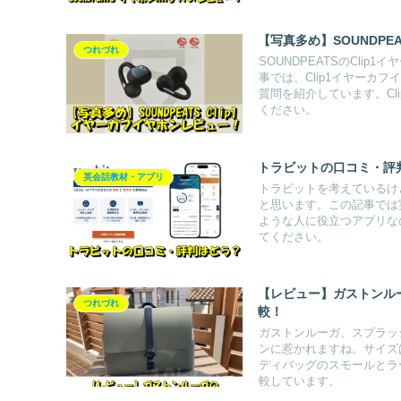
【写真多め】SOUNDPE
つれづれ
SOUNDPEATSのCl
事では、Clip1イヤーカ
質問を紹介しています。Cl
ください。
トラビットの口コミ・評
英会話教材・アプリ
トラビットを考えているけ
と思います。この記事では
ような人に役立つアプリな
てください。
【レビュー】ガストンル
つれづれ
較！
ガストンルーガ、スプラッ
ンに惹かれますね。サイズ
ディバッグのスモールとラ
較しています。