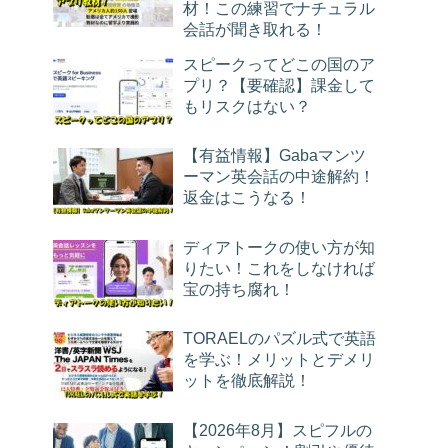
材！この練習でナチュラル
会話が聞き取れる！
スピークってどこの国のア
プリ？【要確認】課金して
もリスクはない？
【有益情報】Gabaマンツ
ーマン英会話の中途解約！
返金はこうなる！
ディアトークの使い方が知
りたい！これをしなければ
宝の持ち腐れ！
TORAELのパズル式で英語
を学ぶ！メリットとデメリ
ットを徹底解説！
【2026年8月】スピフルの