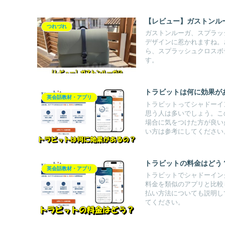
【レビュー】ガストンル
つれづれ
ガストンルーガ、スプラッ
デザインに惹かれますね。
ら、スプラッシュクロスボ
す。
トラビットは何に効果が
英会話教材・アプリ
トラビットってシャドーイ
思う人は多いでしょう。こ
場合に気をつけた方が良い
い方は参考にしてください
トラビットの料金はどう
英会話教材・アプリ
トラビットでシャドーイン
料金を類似のアプリと比較
払い方法についても説明し
てください。