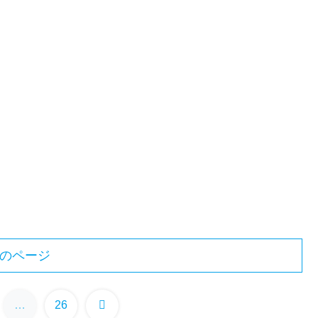
のページ
次
…
26