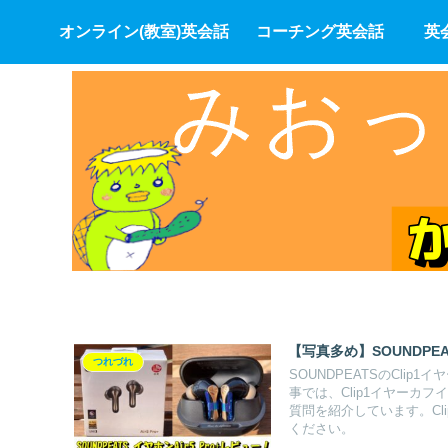
オンライン(教室)英会話
コーチング英会話
英
【写真多め】SOUNDPEA
つれづれ
SOUNDPEATSのCl
事では、Clip1イヤーカ
質問を紹介しています。Cl
ください。