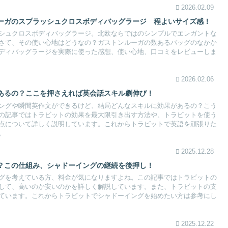
2026.02.09
ーガのスプラッシュクロスボディバッグラージ 程よいサイズ感！
シュクロスボディバッグラージ。北欧ならではのシンプルでエレガントな
さて、その使い心地はどうなの？ガストンルーガの数あるバッグのなかか
ディバッグラージを実際に使った感想、使い心地、口コミをレビューしま
2026.02.06
あるの？ここを押さえれば英会話スキル劇伸び！
ングや瞬間英作文ができるけど、結局どんなスキルに効果があるの？こう
の記事ではトラビットの効果を最大限引き出す方法や、トラビットを使う
点について詳しく説明しています。これからトラビットで英語を頑張りた
。
2025.12.28
？この仕組み、シャドーイングの継続を後押し！
グを考えている方、料金が気になりますよね。この記事ではトラビットの
して、高いのか安いのかを詳しく解説しています。また、トラビットの支
ています。これからトラビットでシャドーイングを始めたい方は参考にし
2025.12.22