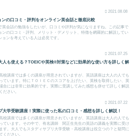
2021.08.08
ションの口コミ・評判をオンライン英会話と徹底比較
ンで英会話の勉強をしたいが、口コミや評判が気になりますね。この記事で
ションの口コミ・評判、メリット・デメリット、特徴を網羅的に解説してい
ーションを考えている人は必見です。
2021.07.25
人も使える？TOEICや英検®対策などに効果的な使い方を詳しく解
高校講座では多くの講座が用意されていますが、英語講座は大人の人でも
っています。特にＴＯＩＥＣのスコアを上げたい、英検を取得したい、英
場合には非常に効果的です。実際に受講してみた感想も併せて詳しく解説
ください。
2021.07.22
プ大学受験講座！実際に使った私の口コミ・感想を詳しく解説！
高校講座では多くの講座が用意されていますが、英語講座は大人の人でも
っています。その中で、有名講師 関正生先生の英語の講義を実際に受け
ます。大人でもスタディサプリ大学受験・高校講座は役立つの？と疑問に
てください。