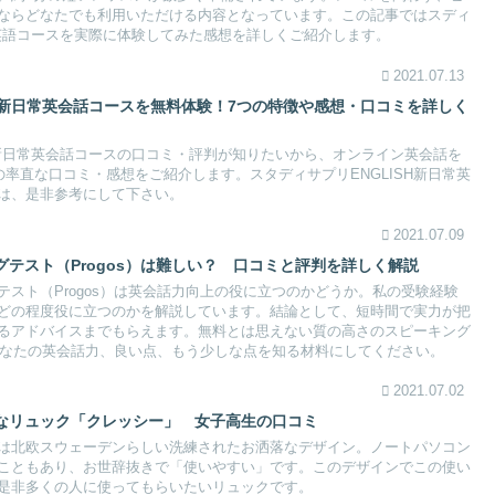
ならどなたでも利用いただける内容となっています。この記事ではスディ
ス英語コースを実際に体験してみた感想を詳しくご紹介します。
2021.07.13
H新日常英会話コースを無料体験！7つの特徴や感想・口コミを詳しく
SH新日常英会話コースの口コミ・評判が知りたいから、オンライン英会話を
の率直な口コミ・感想をご紹介します。スタディサプリENGLISH新日常英
は、是非参考にして下さい。
2021.07.09
テスト（Progos）は難しい？ 口コミと評判を詳しく解説
スト（Progos）は英会話力向上の役に立つのかどうか。私の受験経験
どの程度役に立つのかを解説しています。結論として、短時間で実力が把
るアドバイスまでもらえます。無料とは思えない質の高さのスピーキング
非あなたの英会話力、良い点、もう少しな点を知る材料にしてください。
2021.07.02
なリュック「クレッシー」 女子高生の口コミ
は北欧スウェーデンらしい洗練されたお洒落なデザイン。ノートパソコン
こともあり、お世辞抜きで「使いやすい」です。このデザインでこの使い
是非多くの人に使ってもらいたいリュックです。