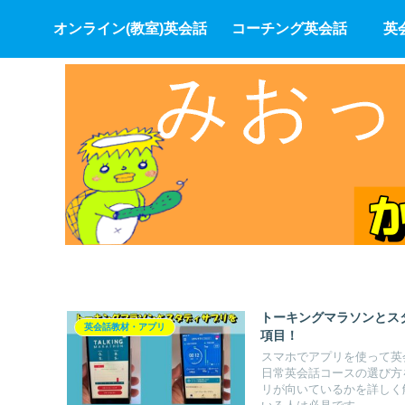
オンライン(教室)英会話
コーチング英会話
英
トーキングマラソンとス
英会話教材・アプリ
項目！
スマホでアプリを使って英会
日常英会話コースの選び方
リが向いているかを詳しく解