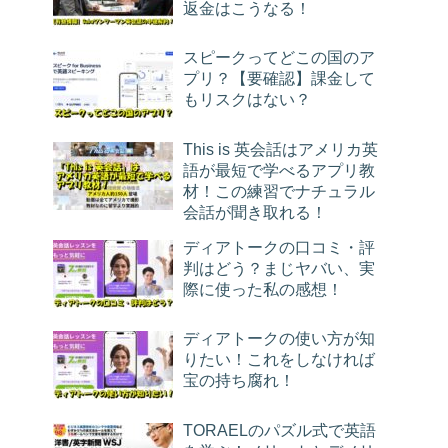
返金はこうなる！
スピークってどこの国のア
プリ？【要確認】課金して
もリスクはない？
This is 英会話はアメリカ英
語が最短で学べるアプリ教
材！この練習でナチュラル
会話が聞き取れる！
ディアトークの口コミ・評
判はどう？まじヤバい、実
際に使った私の感想！
ディアトークの使い方が知
りたい！これをしなければ
宝の持ち腐れ！
TORAELのパズル式で英語