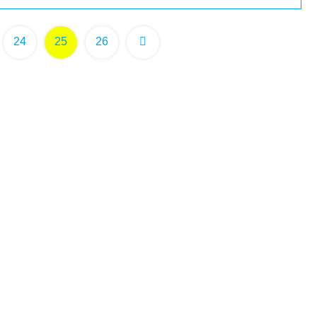
次
24
25
26
へ