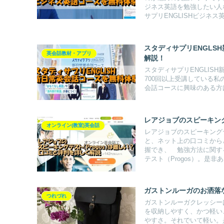
ジネス英語を勉強したい人
サプリENGLISHビジネ
スタディサプリENGLS
英会話教材・アプリ
解説！
スタディサプリENGLI
700回以上受講している私
会話コースに興味のある方
レアジョブのスピーキング
オンライン(教室)英会話
レアジョブのスピーキングテ
と、ネット上の口コミから
握でき、 勉強方法に関す
テスト（Progos）。是
ガストンルーガのお洒落
つれづれ
ガストンルーガクレッシー
を収納しやすく、かつ軽い
やすさ。それでいて軽い。