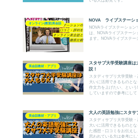
いる人は必見です。
NOVA ライブステー
オンライン(教室)英会話
NOVAライブステーショ
は、NOVAライブステー
ます。NOVAライブステ
スタサプ大学受験講座は大
英会話教材・アプリ
説！
スタディサプリ大学受験・
大いに活用できるものとな
作文力を上げたい、という
していますので参考にして
大人の英語勉強にスタサ
英会話教材・アプリ
スタディサプリ大学受験・
大いに活用できるものとな
た感想・口コミをお伝えし
思われている方は参考にし