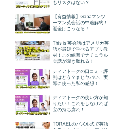
もリスクはない？
【有益情報】Gabaマンツ
ーマン英会話の中途解約！
返金はこうなる！
This is 英会話はアメリカ英
語が最短で学べるアプリ教
材！この練習でナチュラル
会話が聞き取れる！
ディアトークの口コミ・評
判はどう？まじヤバい、実
際に使った私の感想！
ディアトークの使い方が知
りたい！これをしなければ
宝の持ち腐れ！
TORAELのパズル式で英語