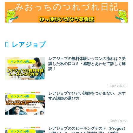
レアジョブ
レアジョブの無料体験レッスンの流れは？受
オンライン(教室)英会話
講した私の口コミ・感想とあわせて詳しく解
説！
2023.06.15
レアジョブでひどい講師をつかまない、おす
オンライン(教室)英会話
すめ講師の選び方
2021.09.12
レアジョブのスピーキングテスト（Progos）
オンライン(教室)英会話