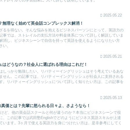
ストレイルでの学習効果について詳しく説明しています。
2025.05.22
？無理なく始めて英会話コンプレックス解消！
ざるを得ない。そんな悩みを抱えるビジネスパーソンにとって、英語力の
記事では、ストレイルの支払方法や料金体系について詳しく解説していま
解消し、ビジネスシーンで自信を持って英語を使えるようになりたい方
さい。
2025.05.21
ュはどうなの？社会人に選ばれる理由はこれだ！
はしっかり勉強したい。リバティーイングリッシュはそう考えているあな
ません。この記事では、リバティーイングリッシュが社会人に支持される
す。リバティーイングリッシュについて詳しく知りたい方は、この記事を
2025.05.13
ートの真価とは？先輩に怒られる日々よ、さようなら！
ているけど、他の英会話スクールと何が違うのか？本当にビジネスシーンで役
、この記事では武田塾Englishでどのようにビジネス英語スキルが上達
ています。3ヶ月で使える英語力を身につけたい方は、是非参考にしてく