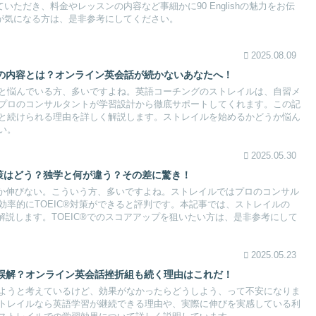
させていただき、料金やレッスンの内容など事細かに90 Englishの魅力をお伝
ishが気になる方は、是非参考にしてください。
2025.08.09
の内容とは？オンライン英会話が続かないあなたへ！
と悩んでいる方、多いですよね。英語コーチングのストレイルは、自習メ
プロのコンサルタントが学習設計から徹底サポートしてくれます。この記
と続けられる理由を詳しく解説します。ストレイルを始めるかどうか悩ん
い。
2025.05.30
対策はどう？独学と何が違う？その差に驚き！
かなか伸びない。こういう方、多いですよね。ストレイルではプロのコンサル
効率的にTOEIC®対策ができると評判です。本記事では、ストレイルの
底解説します。TOEIC®でのスコアアップを狙いたい方は、是非参考にして
2025.05.23
誤解？オンライン英会話挫折組も続く理由はこれだ！
ようと考えているけど、効果がなかったらどうしよう、って不安になりま
トレイルなら英語学習が継続できる理由や、実際に伸びを実感している利