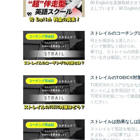
90 Englishを直接取材
えしています。90 Engl
ストレイルのコーチング
コーチング英会話
何とか英語を上達したい、
インで無理なく続けられ、
事では、ストレイルの内容
でいる方は確認してくださ
ストレイルのTOEIC®
コーチング英会話
TOEIC®のスコアがな
タントによる学習設計で、
TOEIC®対策について徹
ください。
ストレイルは効果なしは
コーチング英会話
ストレイルで英語を勉強し
すよね。この記事では、ス