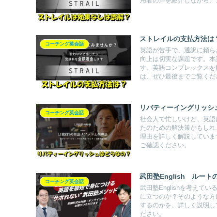
用者の声を紹介しながら、
ストレイルの支払方法は
コーチング英会話
英語が苦手で、通訳に頼ら
向上は切実な課題です。本
す。英語コンプレックスを
は、ぜひ最後までご覧くだ
リバティーイングリッシ
コーチング英会話
社会人で忙しいけど、英語
たのための解決策かもしれ
理由を詳しく解説していま
ご確認ください。
武田塾English ル
コーチング英会話
武田塾Englishを考え
に立つのか？そのような方に
するのかを、詳しく説明し
ださい。