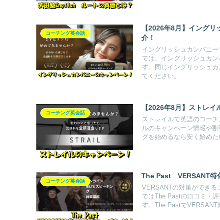
【2026年8月】イング
コーチング英会話
介！
イングリッシュカンパニー
では、イングリッシュカン
す。同じイングリッシュカ
てください。
【2026年8月】ストレ
コーチング英会話
ストレイルで英語のコーチ
ルのキャンペーン情報や割
グを始めるなら安く始めた
The Past VERS
コーチング英会話
VERSANTの対策ができ
ではThe Pastの口コ
す。The PastでVER