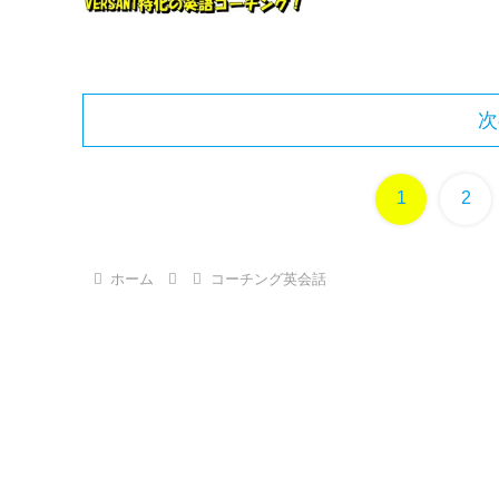
次
1
2
ホーム
コーチング英会話